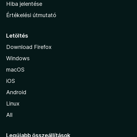
o
e
Hiba jelentése
k
k
n
e
Értékelési útmutató
l
l
é
a
s
p
Letöltés
e
j
k
Download Firefox
á
Windows
r
a
macOS
iOS
Android
Linux
All
Legújabb összeállítások