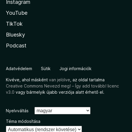
Instagram
YouTube
TikTok
Bluesky
Podcast
Adatvédelem
Sütik
Jogi információk
Kivéve, ahol másként
van jelölve
, az oldal tartalma
Creative Commons Nevezd meg! – Így add tovább! licenc
v3.0
vagy bármelyik újabb verziója alatt érhető el.
Nyelvváltás
Téma módosítása