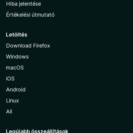
o
e
Hiba jelentése
k
k
n
e
Értékelési útmutató
l
l
é
a
s
p
Letöltés
e
j
k
Download Firefox
á
Windows
r
a
macOS
iOS
Android
Linux
All
Legújabb összeállítások