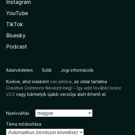
Instagram
YouTube
TikTok
Bluesky
Podcast
Adatvédelem
Sütik
Jogi információk
Kivéve, ahol másként
van jelölve
, az oldal tartalma
Creative Commons Nevezd meg! – Így add tovább! licenc
v3.0
vagy bármelyik újabb verziója alatt érhető el.
Nyelvváltás
Téma módosítása