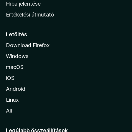
o
e
Hiba jelentése
k
k
n
e
Értékelési útmutató
l
l
é
a
s
p
Letöltés
e
j
k
Download Firefox
á
Windows
r
a
macOS
iOS
Android
Linux
All
Legújabb összeállítások