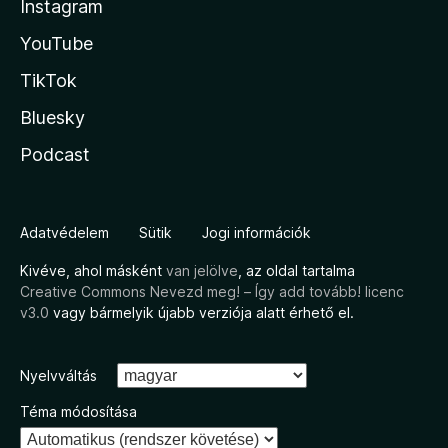
Instagram
YouTube
TikTok
Bluesky
Podcast
Adatvédelem
Sütik
Jogi információk
Kivéve, ahol másként
van jelölve
, az oldal tartalma
Creative Commons Nevezd meg! – Így add tovább! licenc
v3.0
vagy bármelyik újabb verziója alatt érhető el.
Nyelvváltás
Téma módosítása