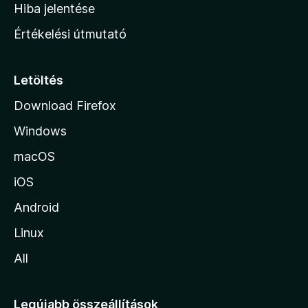
o
e
Hiba jelentése
k
k
n
e
Értékelési útmutató
l
l
é
a
s
p
Letöltés
e
j
k
Download Firefox
á
Windows
r
a
macOS
iOS
Android
Linux
All
Legújabb összeállítások