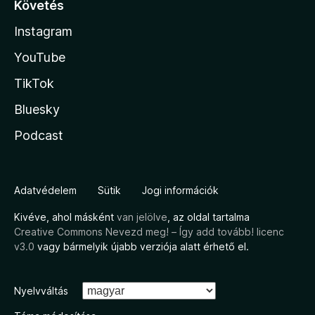
Követés
Instagram
YouTube
TikTok
Bluesky
Podcast
Adatvédelem
Sütik
Jogi információk
Kivéve, ahol másként
van jelölve
, az oldal tartalma
Creative Commons Nevezd meg! – Így add tovább! licenc
v3.0
vagy bármelyik újabb verziója alatt érhető el.
Nyelvváltás