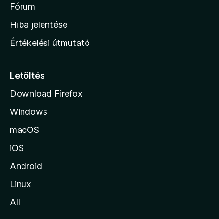
é
h
Fórum
t
s
é
o
e
Hiba jelentése
k
k
n
e
Értékelési útmutató
l
l
é
a
s
p
Letöltés
e
j
k
Download Firefox
á
Windows
r
a
macOS
iOS
Android
Linux
All