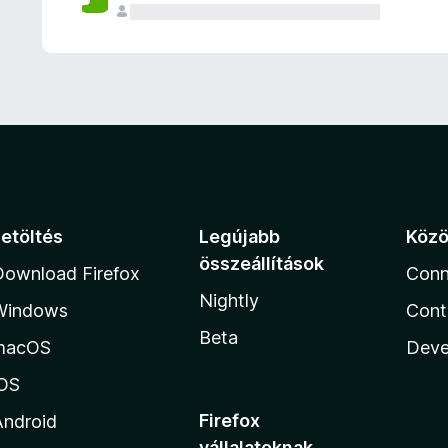
e
l
é
s
e
k
Letöltés
Legújabb
Köz
összeállítások
Download Firefox
Conn
Nightly
Windows
Cont
Beta
macOS
Deve
iOS
Firefox
Android
vállalatoknak