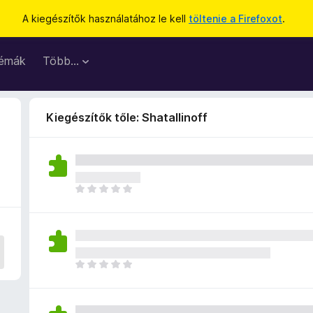
A kiegészítők használatához le kell
töltenie a Firefoxot
.
émák
Több…
Kiegészítők tőle: Shatallinoff
M
é
g
n
i
n
M
c
é
s
g
e
n