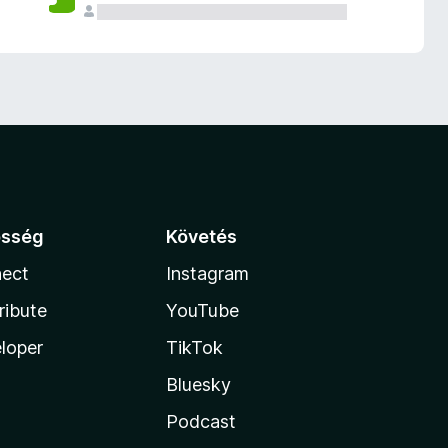
össég
Követés
ect
Instagram
ribute
YouTube
loper
TikTok
Bluesky
Podcast