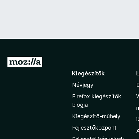
U
g
Kiegészítők
r
Névjegy
á
s
Firefox kiegészítők
a
blogja
M
Kiegészítő-műhely
o
z
Fejlesztőközpont
i