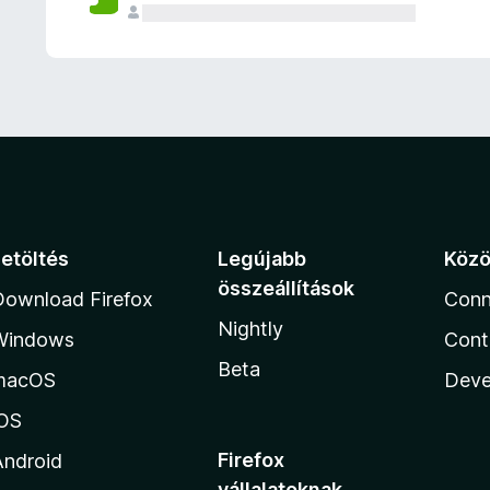
e
l
é
s
e
k
Letöltés
Legújabb
Köz
összeállítások
Download Firefox
Conn
Nightly
Windows
Cont
Beta
macOS
Deve
iOS
Firefox
Android
vállalatoknak