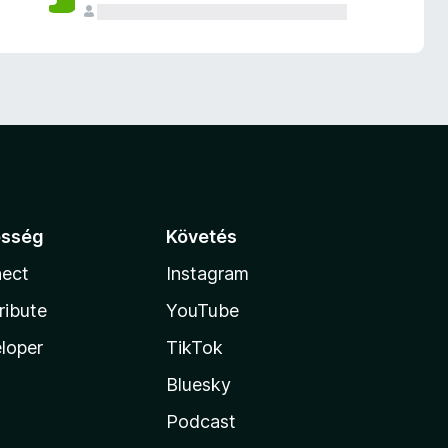
össég
Követés
ect
Instagram
ribute
YouTube
loper
TikTok
Bluesky
Podcast