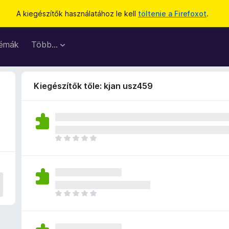
A kiegészítők használatához le kell
töltenie a Firefoxot
.
émák
Több…
Kiegészítők tőle: kjan usz459
M
é
g
n
i
n
M
c
é
s
g
e
n