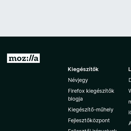
U
g
Kiegészítők
r
Névjegy
á
s
Firefox kiegészítők
a
blogja
M
Kiegészítő-műhely
o
z
Fejlesztőközpont
i