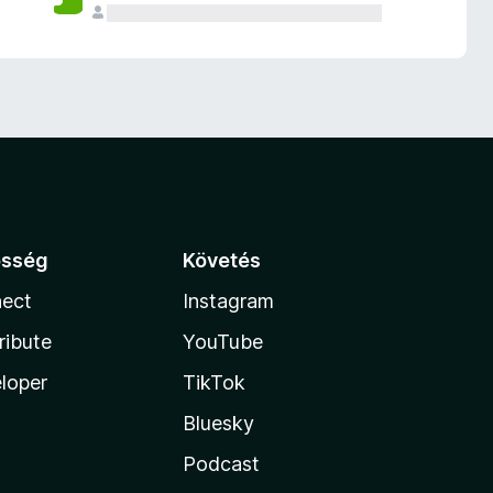
össég
Követés
ect
Instagram
ribute
YouTube
loper
TikTok
Bluesky
Podcast