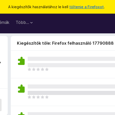
A kiegészítők használatához le kell
töltenie a Firefoxot
.
émák
Több…
Kiegészítők tőle: Firefox felhasználó 17790888
7
M
é
g
n
i
n
M
c
é
s
g
e
n