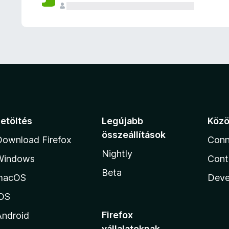
e
l
é
s
e
k
Letöltés
Legújabb
Köz
összeállítások
Download Firefox
Conn
Nightly
Windows
Cont
Beta
macOS
Deve
iOS
Firefox
Android
vállalatoknak