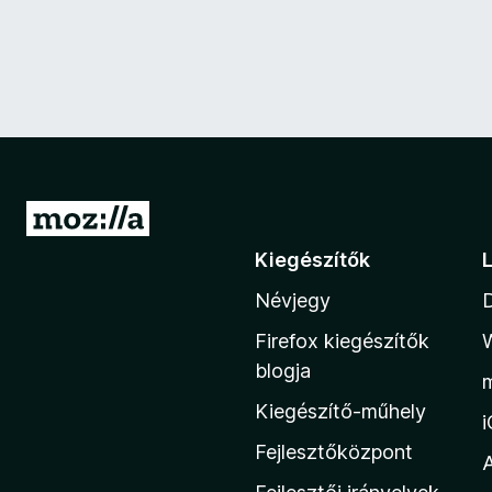
U
g
Kiegészítők
r
Névjegy
á
s
Firefox kiegészítők
a
blogja
M
Kiegészítő-műhely
o
z
Fejlesztőközpont
i