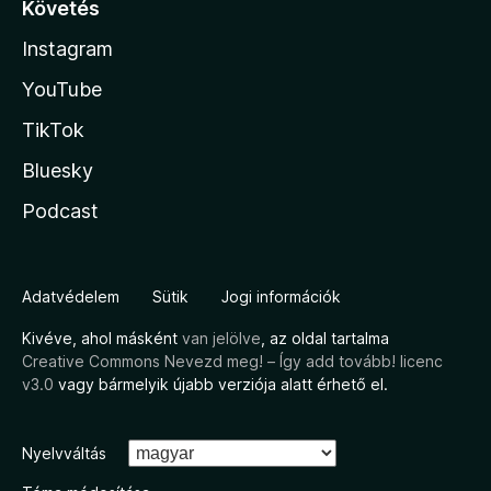
Követés
Instagram
YouTube
TikTok
Bluesky
Podcast
Adatvédelem
Sütik
Jogi információk
Kivéve, ahol másként
van jelölve
, az oldal tartalma
Creative Commons Nevezd meg! – Így add tovább! licenc
v3.0
vagy bármelyik újabb verziója alatt érhető el.
Nyelvváltás