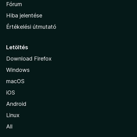
é
h
Fórum
t
s
é
o
e
Hiba jelentése
k
k
n
e
Értékelési útmutató
l
l
é
a
s
p
Letöltés
e
j
k
Download Firefox
á
Windows
r
a
macOS
iOS
Android
Linux
All