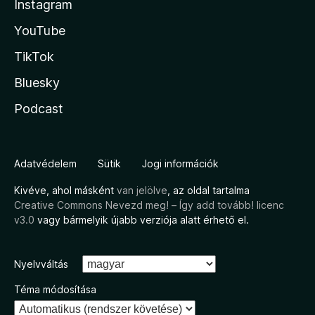
Instagram
YouTube
TikTok
Bluesky
Podcast
Adatvédelem
Sütik
Jogi információk
Kivéve, ahol másként
van jelölve
, az oldal tartalma
Creative Commons Nevezd meg! – Így add tovább! licenc
v3.0
vagy bármelyik újabb verziója alatt érhető el.
Nyelvváltás
Téma módosítása