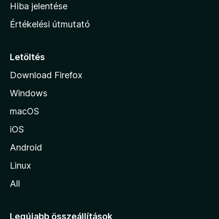
o
e
Hiba jelentése
k
k
n
e
Értékelési útmutató
l
l
é
a
s
p
Letöltés
e
j
k
Download Firefox
á
Windows
r
a
macOS
iOS
Android
Linux
All
Legújabb összeállítások