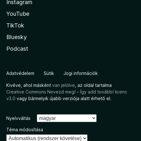
Instagram
YouTube
TikTok
Bluesky
Podcast
Adatvédelem
Sütik
Jogi információk
Kivéve, ahol másként
van jelölve
, az oldal tartalma
Creative Commons Nevezd meg! – Így add tovább! licenc
v3.0
vagy bármelyik újabb verziója alatt érhető el.
Nyelvváltás
Téma módosítása