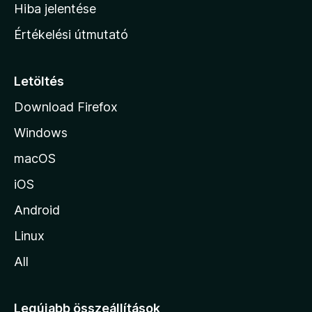
o
e
Hiba jelentése
k
k
n
e
Értékelési útmutató
l
l
é
a
s
p
Letöltés
e
j
k
Download Firefox
á
Windows
r
a
macOS
iOS
Android
Linux
All
Legújabb összeállítások