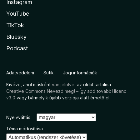
Instagram
YouTube
TikTok
Bluesky
Podcast
Adatvédelem
Sütik
Jogi információk
Kivéve, ahol másként
van jelölve
, az oldal tartalma
Creative Commons Nevezd meg! – Így add tovább! licenc
v3.0
vagy bármelyik újabb verziója alatt érhető el.
Nyelvváltás
Téma módosítása