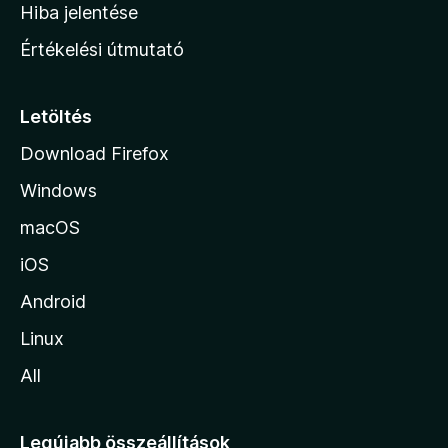
o
e
Hiba jelentése
k
k
n
e
Értékelési útmutató
l
l
é
a
s
p
Letöltés
e
j
k
Download Firefox
á
Windows
r
a
macOS
iOS
Android
Linux
All
Legújabb összeállítások