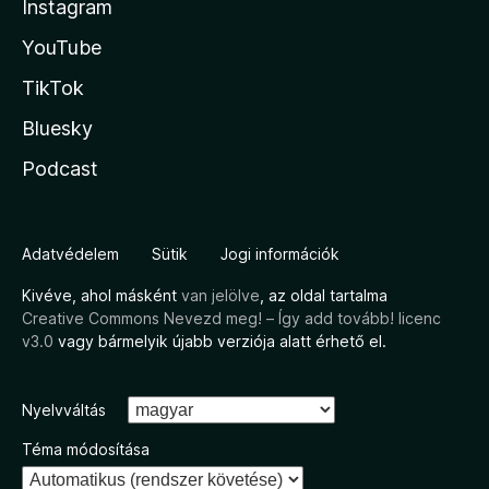
Instagram
YouTube
TikTok
Bluesky
Podcast
Adatvédelem
Sütik
Jogi információk
Kivéve, ahol másként
van jelölve
, az oldal tartalma
Creative Commons Nevezd meg! – Így add tovább! licenc
v3.0
vagy bármelyik újabb verziója alatt érhető el.
Nyelvváltás
Téma módosítása