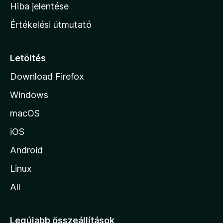
o
e
Hiba jelentése
k
k
n
e
Értékelési útmutató
l
l
é
a
s
p
Letöltés
e
j
k
Download Firefox
á
Windows
r
a
macOS
iOS
Android
Linux
All
Legújabb összeállítások