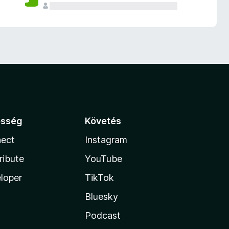
össég
Követés
ect
Instagram
ribute
YouTube
loper
TikTok
Bluesky
Podcast