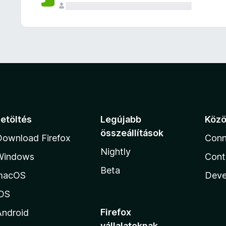
e
l
é
s
e
k
Letöltés
Legújabb
Köz
összeállítások
Download Firefox
Conn
Nightly
Windows
Cont
Beta
macOS
Deve
iOS
Firefox
Android
vállalatoknak