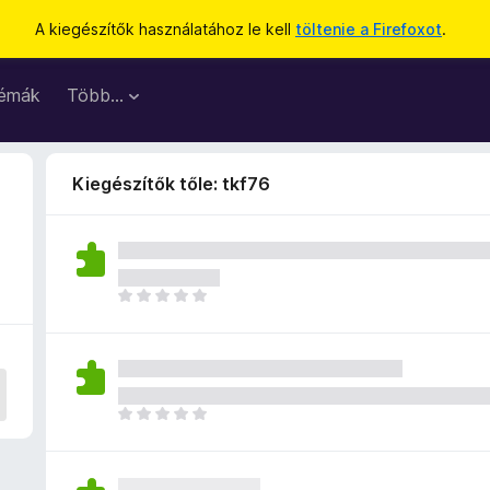
A kiegészítők használatához le kell
töltenie a Firefoxot
.
émák
Több…
Kiegészítők tőle: tkf76
M
é
g
n
i
n
M
c
é
s
g
e
n