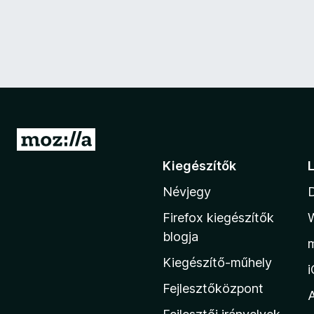
U
g
Kiegészítők
r
Névjegy
á
s
Firefox kiegészítők
a
blogja
M
Kiegészítő-műhely
o
z
Fejlesztőközpont
i