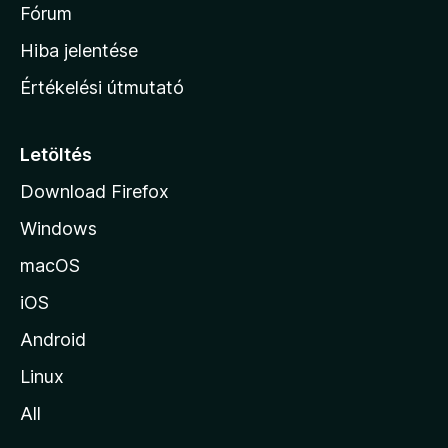
é
h
Fórum
t
s
é
o
e
Hiba jelentése
k
k
n
e
Értékelési útmutató
l
l
é
a
s
p
Letöltés
e
j
k
Download Firefox
á
Windows
r
a
macOS
iOS
Android
Linux
All