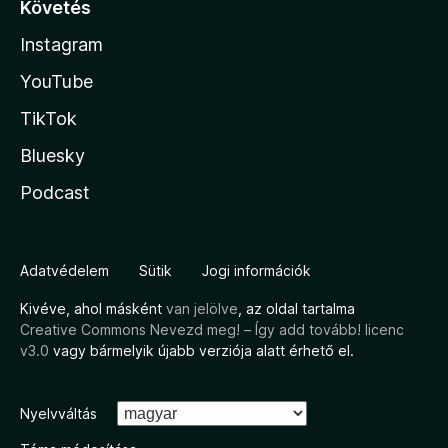
Követés
Instagram
YouTube
TikTok
Bluesky
Podcast
Adatvédelem
Sütik
Jogi információk
Kivéve, ahol másként
van jelölve
, az oldal tartalma
Creative Commons Nevezd meg! – Így add tovább! licenc
v3.0
vagy bármelyik újabb verziója alatt érhető el.
Nyelvváltás