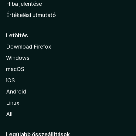
o
e
Hiba jelentése
k
k
n
e
Értékelési útmutató
l
l
é
a
s
p
Letöltés
e
j
k
Download Firefox
á
Windows
r
a
macOS
iOS
Android
Linux
All
Legújabb összeállítások