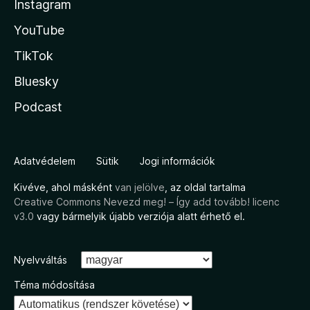
Instagram
YouTube
TikTok
Bluesky
Podcast
Adatvédelem
Sütik
Jogi információk
Kivéve, ahol másként
van jelölve
, az oldal tartalma
Creative Commons Nevezd meg! – Így add tovább! licenc
v3.0
vagy bármelyik újabb verziója alatt érhető el.
Nyelvváltás
Téma módosítása