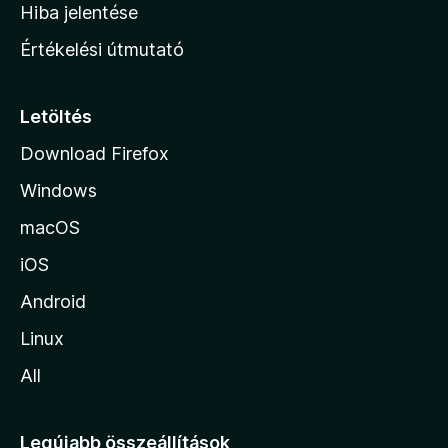
o
e
Hiba jelentése
k
k
n
e
Értékelési útmutató
l
l
é
a
s
p
Letöltés
e
j
k
Download Firefox
á
Windows
r
a
macOS
iOS
Android
Linux
All
Legújabb összeállítások