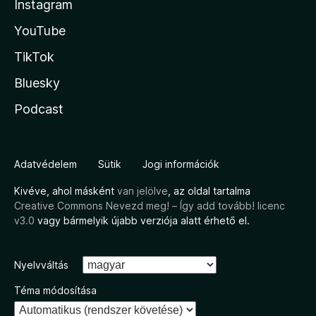
Instagram
YouTube
TikTok
Bluesky
Podcast
Adatvédelem
Sütik
Jogi információk
Kivéve, ahol másként
van jelölve
, az oldal tartalma
Creative Commons Nevezd meg! – Így add tovább! licenc
v3.0
vagy bármelyik újabb verziója alatt érhető el.
Nyelvváltás
Téma módosítása