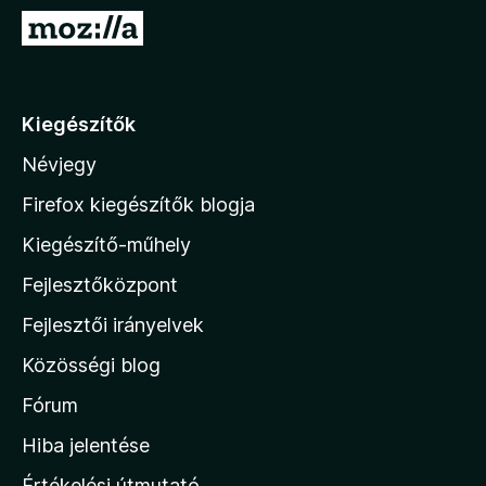
e
U
g
g
é
r
s
á
Kiegészítők
z
s
í
Névjegy
a
t
M
ő
Firefox kiegészítők blogja
k
o
Kiegészítő-műhely
z
Fejlesztőközpont
i
l
Fejlesztői irányelvek
l
Közösségi blog
a
h
Fórum
o
Hiba jelentése
n
Értékelési útmutató