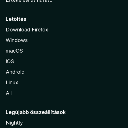
l
a
p
Letöltés
j
Download Firefox
á
Windows
r
a
macOS
iOS
Android
Linux
All
Legújabb összeállítások
Nightly