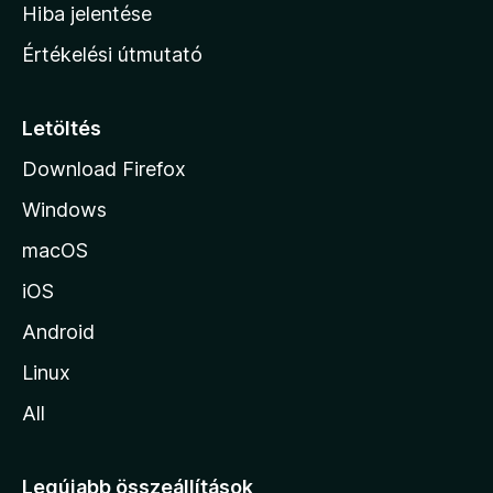
o
e
Hiba jelentése
k
k
n
e
Értékelési útmutató
l
l
é
a
s
p
Letöltés
e
j
k
Download Firefox
á
Windows
r
a
macOS
iOS
Android
Linux
All
Legújabb összeállítások