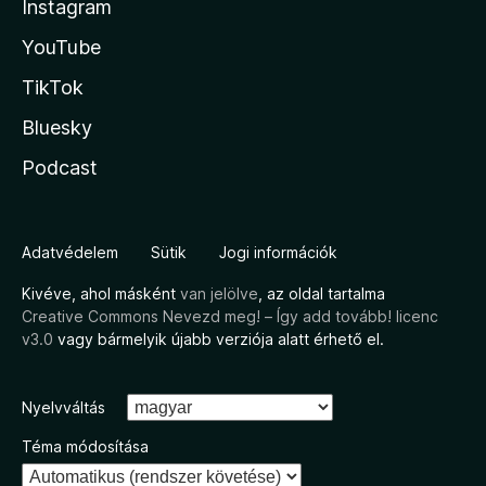
Instagram
YouTube
TikTok
Bluesky
Podcast
Adatvédelem
Sütik
Jogi információk
Kivéve, ahol másként
van jelölve
, az oldal tartalma
Creative Commons Nevezd meg! – Így add tovább! licenc
v3.0
vagy bármelyik újabb verziója alatt érhető el.
Nyelvváltás
Téma módosítása