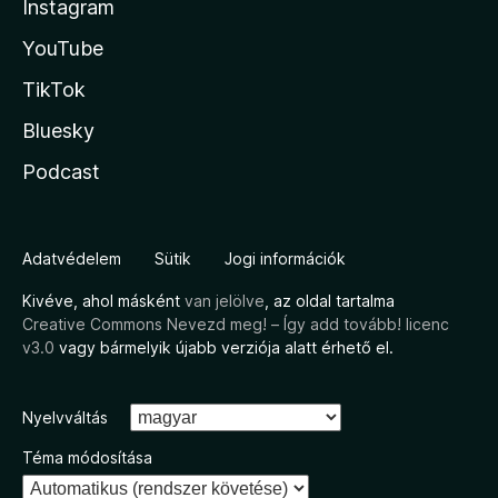
Instagram
YouTube
TikTok
Bluesky
Podcast
Adatvédelem
Sütik
Jogi információk
Kivéve, ahol másként
van jelölve
, az oldal tartalma
Creative Commons Nevezd meg! – Így add tovább! licenc
v3.0
vagy bármelyik újabb verziója alatt érhető el.
Nyelvváltás
Téma módosítása