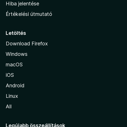
o
e
Hiba jelentése
k
k
n
e
Értékelési útmutató
l
l
é
a
s
p
Letöltés
e
j
k
Download Firefox
á
Windows
r
a
macOS
iOS
Android
Linux
All
Legújabb összeállítások