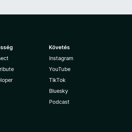
össég
Követés
ect
Instagram
ribute
YouTube
loper
TikTok
Bluesky
Podcast