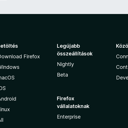
Letöltés
Legújabb
Köz
összeállítások
Download Firefox
Conn
Nightly
Windows
Cont
Beta
macOS
Deve
iOS
Firefox
Android
vállalatoknak
inux
Enterprise
ll