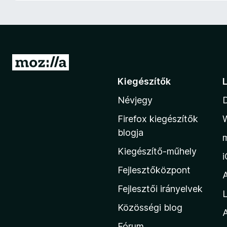
e
g
é
s
z
U
í
g
Kiegészítők
t
r
ő
Névjegy
á
k
s
Firefox kiegészítők
a
blogja
M
Kiegészítő-műhely
o
z
Fejlesztőközpont
i
Fejlesztői irányelvek
L
l
Közösségi blog
l
A
a
Fórum