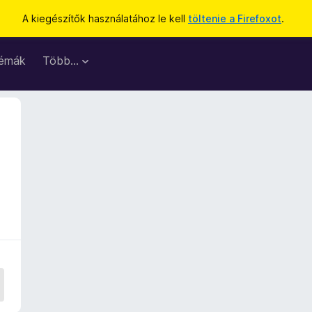
A kiegészítők használatához le kell
töltenie a Firefoxot
.
émák
Több…