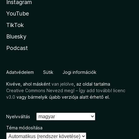
Instagram
YouTube
TikTok
Bluesky
Podcast
Adatvédelem
Sütik
Jogi információk
Kivéve, ahol másként
van jelölve
, az oldal tartalma
Creative Commons Nevezd meg! – Így add tovább! licenc
v3.0
vagy bármelyik újabb verziója alatt érhető el.
Nyelvváltás
Téma módosítása