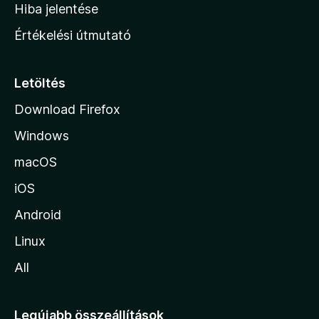
o
e
Hiba jelentése
k
k
n
e
Értékelési útmutató
l
l
é
a
s
p
Letöltés
e
j
k
Download Firefox
á
Windows
r
a
macOS
iOS
Android
Linux
All
Legújabb összeállítások