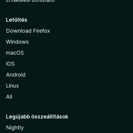
l
a
p
Letöltés
j
Download Firefox
á
Windows
r
a
macOS
iOS
Android
Linux
All
Legújabb összeállítások
Nightly