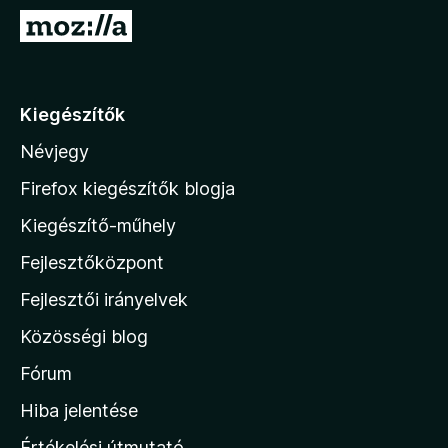
e
U
g
g
é
r
s
á
Kiegészítők
z
s
í
Névjegy
a
t
M
ő
Firefox kiegészítők blogja
k
o
Kiegészítő-műhely
z
Fejlesztőközpont
i
l
Fejlesztői irányelvek
l
Közösségi blog
a
h
Fórum
o
Hiba jelentése
n
Értékelési útmutató