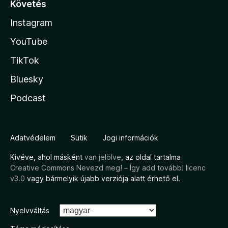
Követés
Instagram
YouTube
TikTok
Bluesky
Podcast
Adatvédelem
Sütik
Jogi információk
Kivéve, ahol másként
van jelölve
, az oldal tartalma
Creative Commons Nevezd meg! – Így add tovább! licenc
v3.0
vagy bármelyik újabb verziója alatt érhető el.
Nyelvváltás