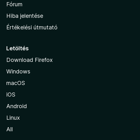
é
h
Fórum
t
s
é
o
e
Hiba jelentése
k
k
n
e
Értékelési útmutató
l
l
é
a
s
p
Letöltés
e
j
k
Download Firefox
á
Windows
r
a
macOS
iOS
Android
Linux
All