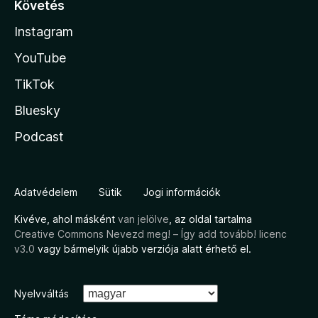
Követés
Instagram
YouTube
TikTok
Bluesky
Podcast
Adatvédelem
Sütik
Jogi információk
Kivéve, ahol másként
van jelölve
, az oldal tartalma
Creative Commons Nevezd meg! – Így add tovább! licenc
v3.0
vagy bármelyik újabb verziója alatt érhető el.
Nyelvváltás