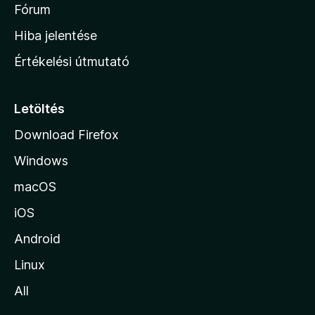
é
h
Fórum
t
s
é
o
e
Hiba jelentése
k
k
n
e
Értékelési útmutató
l
l
é
a
s
p
Letöltés
e
j
k
Download Firefox
á
Windows
r
a
macOS
iOS
Android
Linux
All