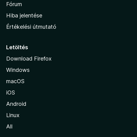
é
h
Fórum
t
s
é
o
e
Hiba jelentése
k
k
n
e
Értékelési útmutató
l
l
é
a
s
p
Letöltés
e
j
k
Download Firefox
á
Windows
r
a
macOS
iOS
Android
Linux
All