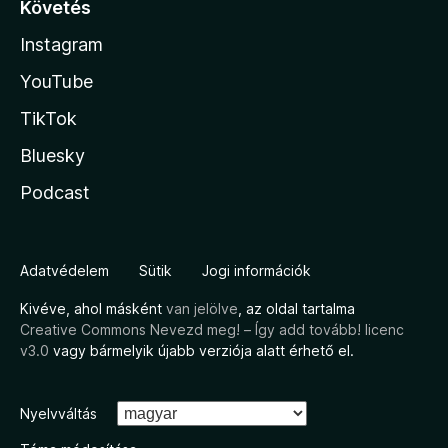
Követés
Instagram
YouTube
TikTok
Bluesky
Podcast
Adatvédelem
Sütik
Jogi információk
Kivéve, ahol másként
van jelölve
, az oldal tartalma
Creative Commons Nevezd meg! – Így add tovább! licenc
v3.0
vagy bármelyik újabb verziója alatt érhető el.
Nyelvváltás