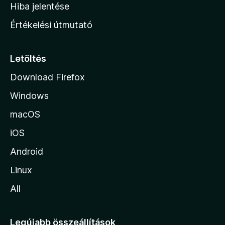
o
e
Hiba jelentése
k
k
n
e
Értékelési útmutató
l
l
é
a
s
p
Letöltés
e
j
k
Download Firefox
á
Windows
r
a
macOS
iOS
Android
Linux
All
Legújabb összeállítások