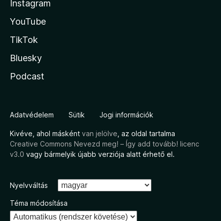
Instagram
YouTube
TikTok
Bluesky
Podcast
Adatvédelem
Sütik
Jogi információk
Kivéve, ahol másként
van jelölve
, az oldal tartalma
Creative Commons Nevezd meg! – Így add tovább! licenc
v3.0
vagy bármelyik újabb verziója alatt érhető el.
Nyelvváltás
Téma módosítása