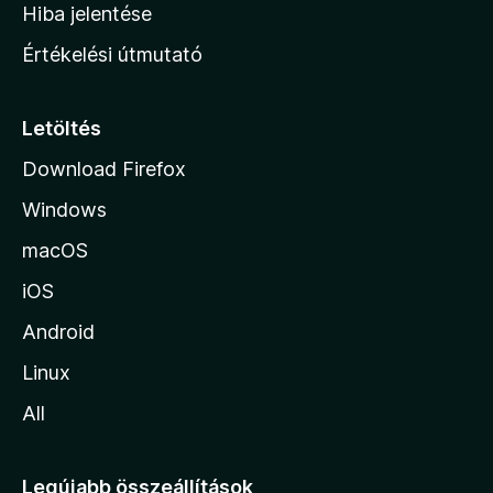
o
e
Hiba jelentése
k
k
n
e
Értékelési útmutató
l
l
é
a
s
p
Letöltés
e
j
k
Download Firefox
á
Windows
r
a
macOS
iOS
Android
Linux
All
Legújabb összeállítások