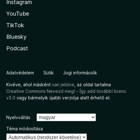
Instagram
YouTube
TikTok
Bluesky
Podcast
Adatvédelem
Sütik
Jogi információk
Kivéve, ahol másként
van jelölve
, az oldal tartalma
Creative Commons Nevezd meg! – Így add tovább! licenc
v3.0
vagy bármelyik újabb verziója alatt érhető el.
Nyelvváltás
Téma módosítása