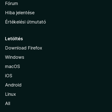
é
h
Fórum
t
s
é
o
e
Hiba jelentése
k
k
n
e
Értékelési útmutató
l
l
é
a
s
p
Letöltés
e
j
k
Download Firefox
á
Windows
r
a
macOS
iOS
Android
Linux
All