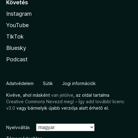
Követés
Instagram
YouTube
TikTok
Bluesky
Podcast
Adatvédelem
Sütik
Jogi információk
Kivéve, ahol másként
van jelölve
, az oldal tartalma
Creative Commons Nevezd meg! – Így add tovább! licenc
v3.0
vagy bármelyik újabb verziója alatt érhető el.
Nyelvváltás