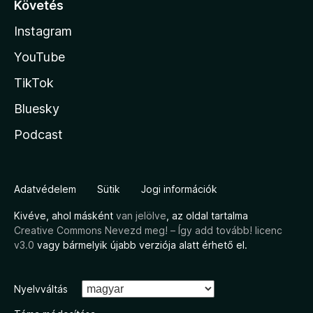
Követés
Instagram
YouTube
TikTok
Bluesky
Podcast
Adatvédelem
Sütik
Jogi információk
Kivéve, ahol másként
van jelölve
, az oldal tartalma
Creative Commons Nevezd meg! – Így add tovább! licenc
v3.0
vagy bármelyik újabb verziója alatt érhető el.
Nyelvváltás