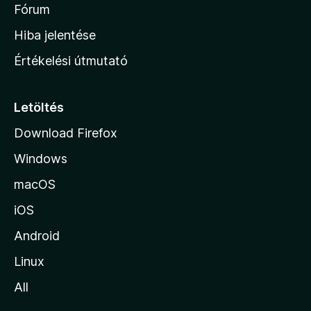
é
h
Fórum
t
s
é
o
e
Hiba jelentése
k
k
n
e
Értékelési útmutató
l
l
é
a
s
p
Letöltés
e
j
k
Download Firefox
á
Windows
r
a
macOS
iOS
Android
Linux
All