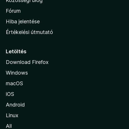
Közösségi blog
l
a
r
é
h
Fórum
t
s
é
o
e
Hiba jelentése
k
k
n
e
Értékelési útmutató
l
l
é
a
s
p
Letöltés
e
j
k
Download Firefox
á
Windows
r
a
macOS
iOS
Android
Linux
All