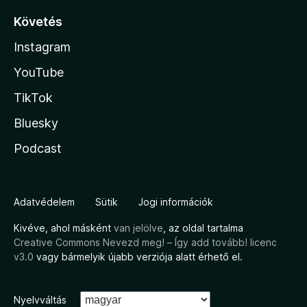
Követés
Instagram
YouTube
TikTok
Bluesky
Podcast
Adatvédelem
Sütik
Jogi információk
Kivéve, ahol másként
van jelölve
, az oldal tartalma
Creative Commons Nevezd meg! – Így add tovább! licenc
v3.0
vagy bármelyik újabb verziója alatt érhető el.
Nyelvváltás