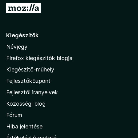
e
U
g
g
é
r
s
á
Kiegészítők
z
s
í
Névjegy
a
t
M
ő
Firefox kiegészítők blogja
k
o
Kiegészítő-műhely
z
Fejlesztőközpont
i
l
Fejlesztői irányelvek
l
Közösségi blog
a
h
Fórum
o
Hiba jelentése
n
Értékelési útmutató