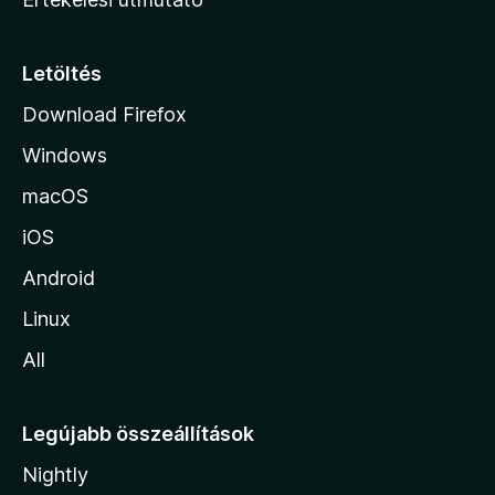
l
a
p
Letöltés
j
Download Firefox
á
Windows
r
a
macOS
iOS
Android
Linux
All
Legújabb összeállítások
Nightly