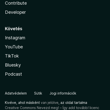
Contribute
Developer
Követés
Instagram
YouTube
TikTok
Bluesky
Podcast
Adatvédelem
Sütik
Jogi információk
Kivéve, ahol másként
van jelölve
, az oldal tartalma
Creative Commons Nevezd meg! – Így add tovább! licenc