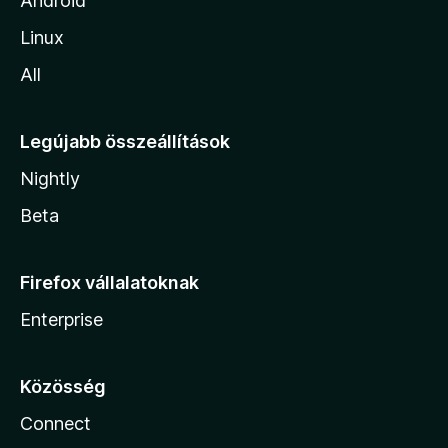
Android
Linux
All
Legújabb összeállítások
Nightly
Beta
Firefox vállalatoknak
Enterprise
Közösség
Connect