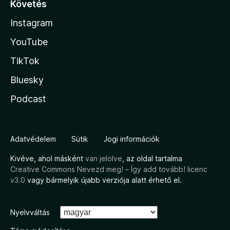
Követés
Instagram
YouTube
TikTok
Bluesky
Podcast
Adatvédelem
Sütik
Jogi információk
Kivéve, ahol másként
van jelölve
, az oldal tartalma
Creative Commons Nevezd meg! – Így add tovább! licenc
v3.0
vagy bármelyik újabb verziója alatt érhető el.
Nyelvváltás