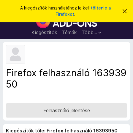
K
Bejelentkezés
A kiegészítők használatához le kell
töltenie a
É
e
Firefoxot
.
r
F
r
t
i
e
e
s
r
Kiegészítők
Témák
Több…
s
í
e
t
é
é
f
s
s
o
e
l
x
v
b
e
Firefox felhasználó 163939
t
ö
é
50
n
s
e
g
é
s
z
Felhasználó jelentése
ő
k
Kiegészítők tőle: Firefox felhasználó 16393950
i