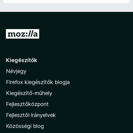
é
é
s
e
s
o
g
k
e
k
i
s
n
e
n
l
é
i
l
e
l
r
n
é
k
a
t
c
U
s
c
g
é
s
e
s
g
o
k
e
k
i
s
r
e
n
l
é
l
e
á
l
Kiegészítők
r
é
k
s
a
t
s
c
Névjegy
g
a
é
e
s
o
k
M
k
i
Firefox kiegészítők blogja
s
e
l
o
é
l
Kiegészítő-műhely
l
r
z
é
a
t
Fejlesztőközpont
s
i
g
é
e
o
l
k
Fejlesztői irányelvek
k
s
l
e
é
Közösségi blog
l
a
r