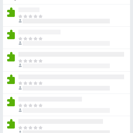
e
g
M
é
é
s
g
z
n
M
í
i
é
t
n
g
c
ő
n
s
M
k
i
e
é
n
n
g
c
e
n
s
M
k
i
e
é
c
n
n
g
s
c
e
n
i
s
M
k
i
l
e
é
c
n
l
n
g
s
c
a
e
n
i
s
M
g
k
i
l