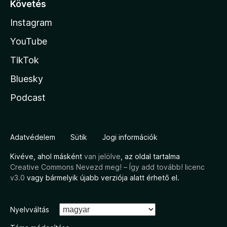
Követés
Instagram
YouTube
TikTok
Bluesky
Podcast
Adatvédelem
Sütik
Jogi információk
Kivéve, ahol másként
van jelölve
, az oldal tartalma
Creative Commons Nevezd meg! – Így add tovább! licenc
v3.0
vagy bármelyik újabb verziója alatt érhető el.
Nyelvváltás