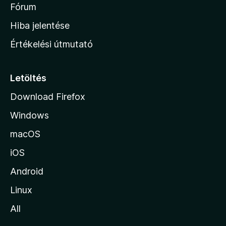
é
h
Fórum
t
s
é
o
e
Hiba jelentése
k
k
n
e
Értékelési útmutató
l
l
é
a
s
p
Letöltés
e
j
k
Download Firefox
á
Windows
r
a
macOS
iOS
Android
Linux
All