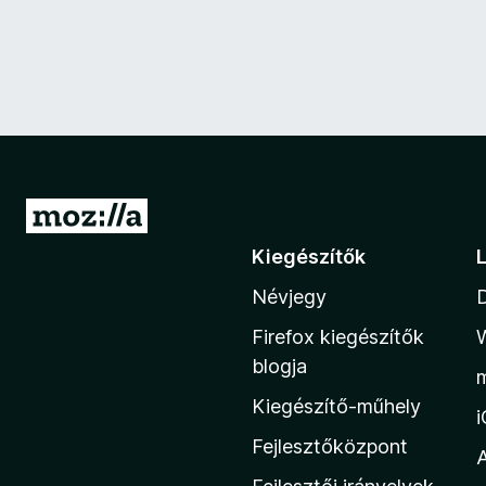
U
g
Kiegészítők
r
Névjegy
á
s
Firefox kiegészítők
a
blogja
M
Kiegészítő-műhely
o
z
Fejlesztőközpont
i