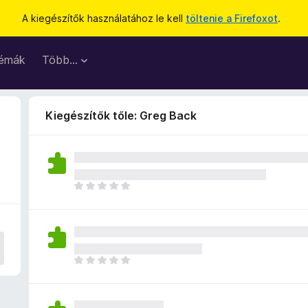
A kiegészítők használatához le kell
töltenie a Firefoxot
.
émák
Több…
Kiegészítők tőle: Greg Back
M
é
g
n
i
n
M
c
é
s
g
e
n