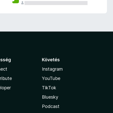
össég
Követés
ect
Instagram
ribute
YouTube
loper
TikTok
Bluesky
Podcast