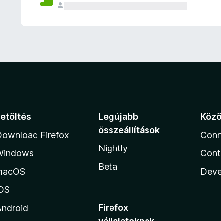
e
l
é
s
e
k
Letöltés
Legújabb
Köz
összeállítások
Download Firefox
Conn
Nightly
Windows
Cont
Beta
macOS
Deve
iOS
Firefox
Android
vállalatoknak