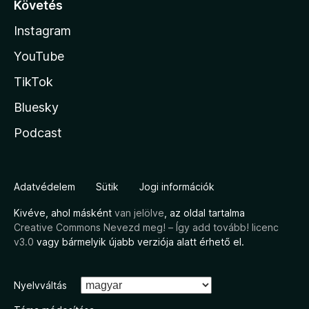
Követés
Instagram
YouTube
TikTok
Bluesky
Podcast
Adatvédelem
Sütik
Jogi információk
Kivéve, ahol másként
van jelölve
, az oldal tartalma
Creative Commons Nevezd meg! – Így add tovább! licenc
v3.0
vagy bármelyik újabb verziója alatt érhető el.
Nyelvváltás