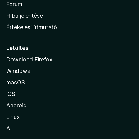
é
h
Fórum
t
s
é
o
e
Hiba jelentése
k
k
n
e
Értékelési útmutató
l
l
é
a
s
p
Letöltés
e
j
k
Download Firefox
á
Windows
r
a
macOS
iOS
Android
Linux
All