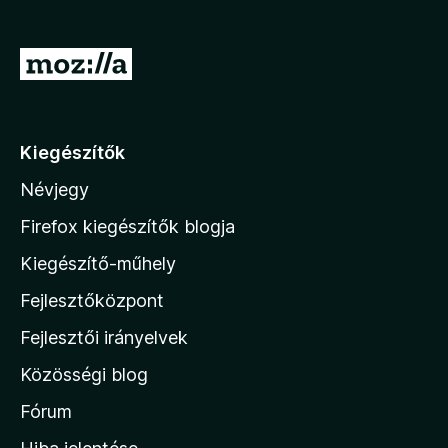
e
g
U
é
g
s
r
z
í
á
Kiegészítők
t
s
ő
Névjegy
a
k
M
Firefox kiegészítők blogja
o
Kiegészítő-műhely
z
Fejlesztőközpont
i
l
Fejlesztői irányelvek
l
Közösségi blog
a
h
Fórum
o