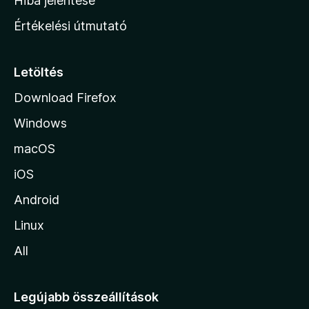
Hiba jelentése
n
Értékelési útmutató
l
a
p
Letöltés
j
Download Firefox
á
Windows
r
a
macOS
iOS
Android
Linux
All
Legújabb összeállítások