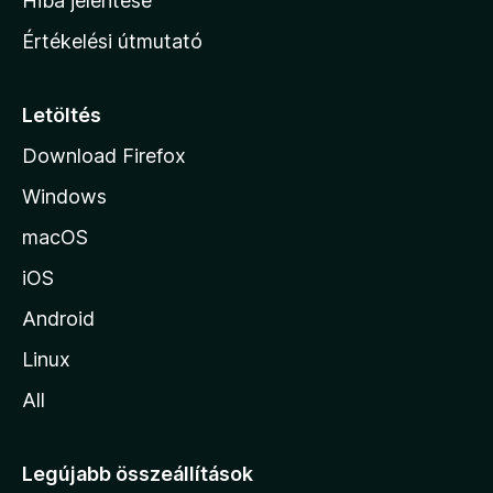
Hiba jelentése
n
Értékelési útmutató
l
a
p
Letöltés
j
Download Firefox
á
Windows
r
a
macOS
iOS
Android
Linux
All
Legújabb összeállítások