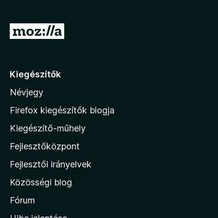
e
g
U
é
g
s
r
z
í
á
Kiegészítők
t
s
ő
Névjegy
a
k
M
Firefox kiegészítők blogja
o
Kiegészítő-műhely
z
Fejlesztőközpont
i
l
Fejlesztői irányelvek
l
Közösségi blog
a
h
Fórum
o