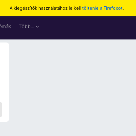
A kiegészítők használatához le kell
töltenie a Firefoxot
.
émák
Több…