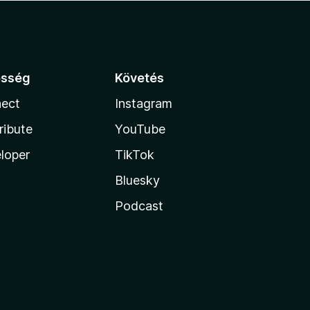
össég
Követés
ect
Instagram
ribute
YouTube
loper
TikTok
Bluesky
Podcast