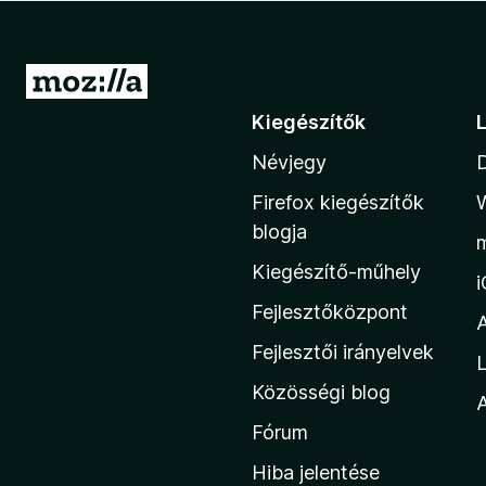
e
g
é
U
s
g
Kiegészítők
z
r
í
Névjegy
á
t
s
ő
Firefox kiegészítők
a
k
blogja
M
Kiegészítő-műhely
o
z
Fejlesztőközpont
i
Fejlesztői irányelvek
L
l
Közösségi blog
l
A
a
Fórum
h
Hiba jelentése