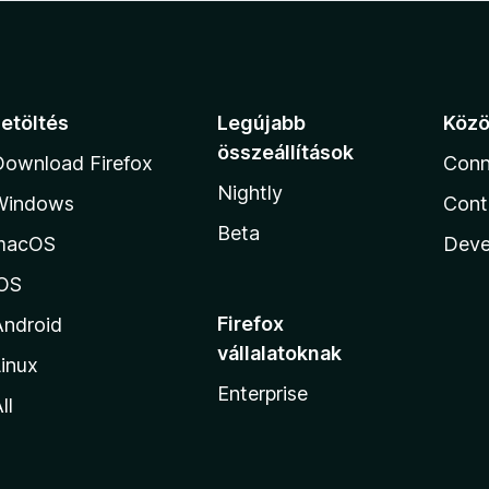
Letöltés
Legújabb
Köz
összeállítások
Download Firefox
Conn
Nightly
Windows
Cont
Beta
macOS
Deve
iOS
Firefox
Android
vállalatoknak
inux
Enterprise
ll