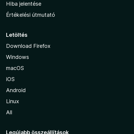
o
e
Hiba jelentése
k
k
n
e
Értékelési útmutató
l
l
é
a
s
p
Letöltés
e
j
k
Download Firefox
á
Windows
r
a
macOS
iOS
Android
Linux
All
Legújabb összeállítások