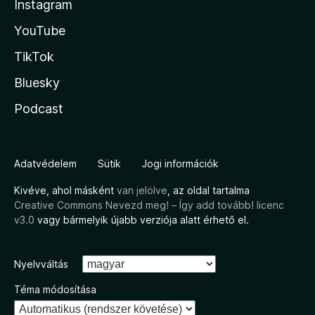
Instagram
YouTube
TikTok
Bluesky
Podcast
Adatvédelem
Sütik
Jogi információk
Kivéve, ahol másként
van jelölve
, az oldal tartalma
Creative Commons Nevezd meg! – Így add tovább! licenc
v3.0
vagy bármelyik újabb verziója alatt érhető el.
Nyelvváltás
Téma módosítása