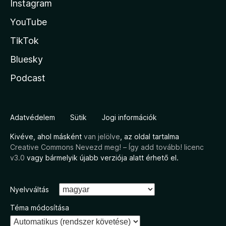
Instagram
YouTube
TikTok
Bluesky
Podcast
Adatvédelem
Sütik
Jogi információk
Kivéve, ahol másként
van jelölve
, az oldal tartalma
Creative Commons Nevezd meg! – Így add tovább! licenc
v3.0
vagy bármelyik újabb verziója alatt érhető el.
Nyelvváltás
Téma módosítása