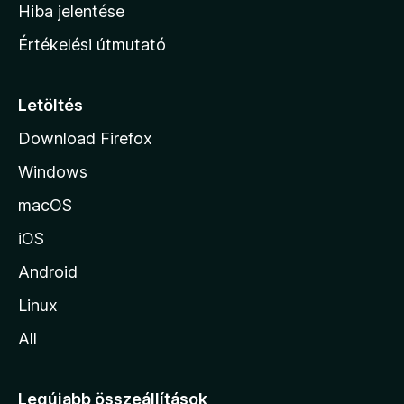
o
e
Hiba jelentése
k
k
n
e
Értékelési útmutató
l
l
é
a
s
p
Letöltés
e
j
k
Download Firefox
á
Windows
r
a
macOS
iOS
Android
Linux
All
Legújabb összeállítások