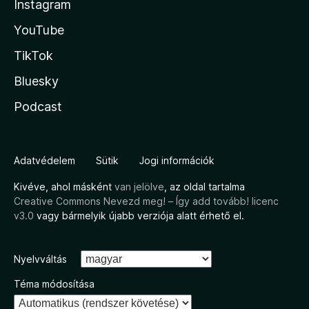
Instagram
YouTube
TikTok
Bluesky
Podcast
Adatvédelem
Sütik
Jogi információk
Kivéve, ahol másként
van jelölve
, az oldal tartalma
Creative Commons Nevezd meg! – Így add tovább! licenc
v3.0
vagy bármelyik újabb verziója alatt érhető el.
Nyelvváltás
Téma módosítása