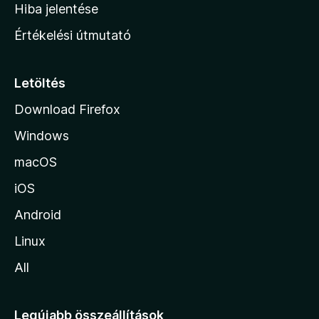
o
e
Hiba jelentése
k
k
n
e
Értékelési útmutató
l
l
é
a
s
p
Letöltés
e
j
k
Download Firefox
á
Windows
r
a
macOS
iOS
Android
Linux
All
Legújabb összeállítások