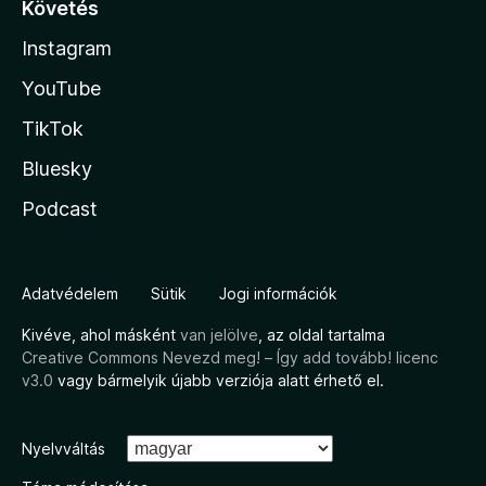
Követés
Instagram
YouTube
TikTok
Bluesky
Podcast
Adatvédelem
Sütik
Jogi információk
Kivéve, ahol másként
van jelölve
, az oldal tartalma
Creative Commons Nevezd meg! – Így add tovább! licenc
v3.0
vagy bármelyik újabb verziója alatt érhető el.
Nyelvváltás