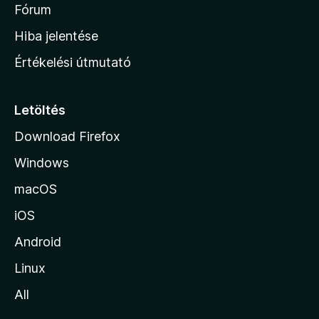
é
h
Fórum
t
s
é
o
e
Hiba jelentése
k
k
n
e
Értékelési útmutató
l
l
é
a
s
p
Letöltés
e
j
k
Download Firefox
á
Windows
r
a
macOS
iOS
Android
Linux
All