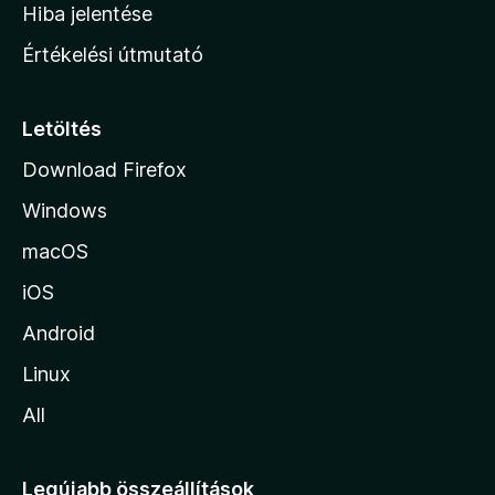
o
e
Hiba jelentése
k
k
n
e
Értékelési útmutató
l
l
é
a
s
p
Letöltés
e
j
k
Download Firefox
á
Windows
r
a
macOS
iOS
Android
Linux
All
Legújabb összeállítások