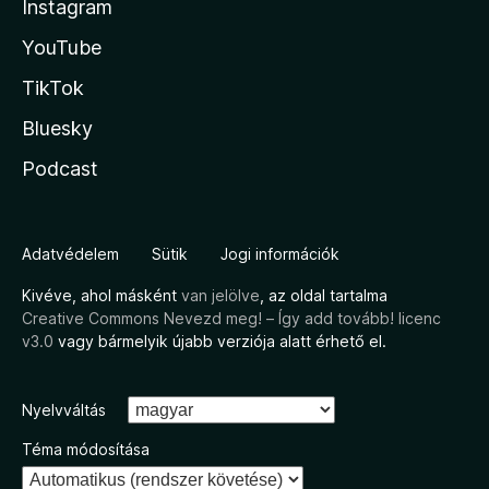
Instagram
YouTube
TikTok
Bluesky
Podcast
Adatvédelem
Sütik
Jogi információk
Kivéve, ahol másként
van jelölve
, az oldal tartalma
Creative Commons Nevezd meg! – Így add tovább! licenc
v3.0
vagy bármelyik újabb verziója alatt érhető el.
Nyelvváltás
Téma módosítása