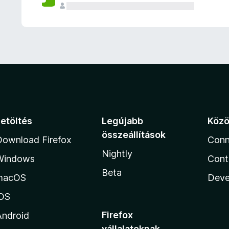
e
l
é
s
e
k
Letöltés
Legújabb
Köz
összeállítások
Download Firefox
Conn
Nightly
Windows
Cont
Beta
macOS
Deve
iOS
Firefox
Android
vállalatoknak