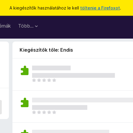
A kiegészítők használatához le kell
töltenie a Firefoxot
.
émák
Több…
Kiegészítők tőle: Endis
M
é
g
n
i
n
M
c
é
s
g
e
n