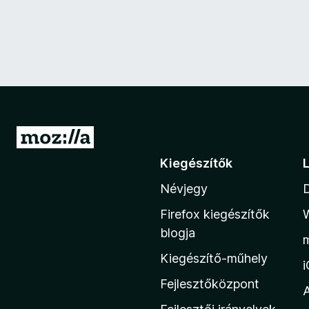
U
g
Kiegészítők
r
Névjegy
á
s
Firefox kiegészítők
a
blogja
M
Kiegészítő-műhely
o
z
Fejlesztőközpont
i