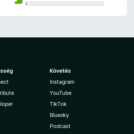
össég
Követés
ect
Instagram
ribute
YouTube
loper
TikTok
Bluesky
Podcast