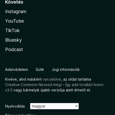
Követés
Instagram
YouTube
TikTok
Bluesky
Podcast
Adatvédelem
Sütik
Jogi információk
Kivéve, ahol másként
van jelölve
, az oldal tartalma
Creative Commons Nevezd meg! – Így add tovább! licenc
v3.0
vagy bármelyik újabb verziója alatt érhető el.
Nyelvváltás