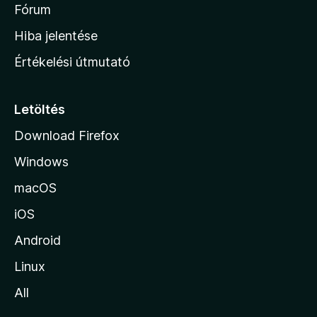
é
h
Fórum
t
s
é
o
e
Hiba jelentése
k
k
n
e
Értékelési útmutató
l
l
é
a
s
p
Letöltés
e
j
k
Download Firefox
á
Windows
r
a
macOS
iOS
Android
Linux
All