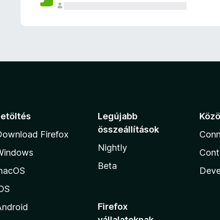
e
l
é
s
e
k
Letöltés
Legújabb
Köz
összeállítások
Download Firefox
Conn
Nightly
Windows
Cont
Beta
macOS
Deve
iOS
Firefox
Android
vállalatoknak