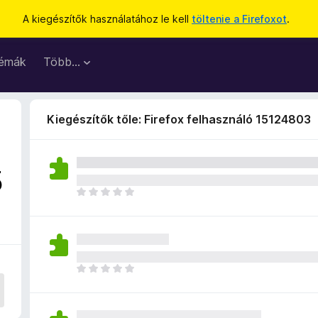
A kiegészítők használatához le kell
töltenie a Firefoxot
.
émák
Több…
Kiegészítők tőle: Firefox felhasználó 15124803
5
M
é
g
n
i
n
M
c
é
s
g
e
n