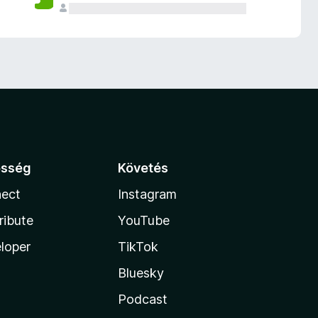
össég
Követés
ect
Instagram
ribute
YouTube
loper
TikTok
Bluesky
Podcast