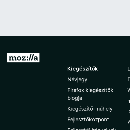
U
g
Kiegészítők
r
Névjegy
á
s
Firefox kiegészítők
a
blogja
M
Kiegészítő-műhely
o
z
Fejlesztőközpont
i