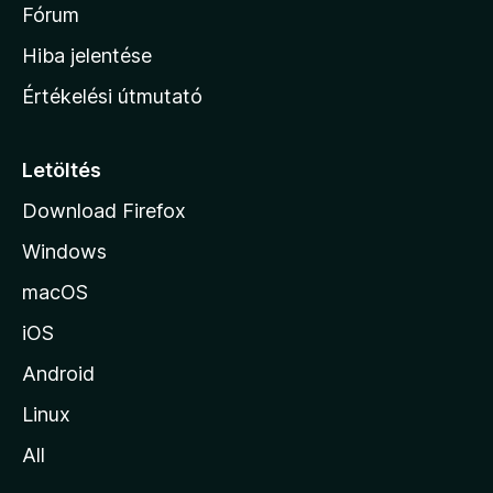
é
h
Fórum
t
s
é
o
e
Hiba jelentése
k
k
n
e
Értékelési útmutató
l
l
é
a
s
p
Letöltés
e
j
k
Download Firefox
á
Windows
r
a
macOS
iOS
Android
Linux
All