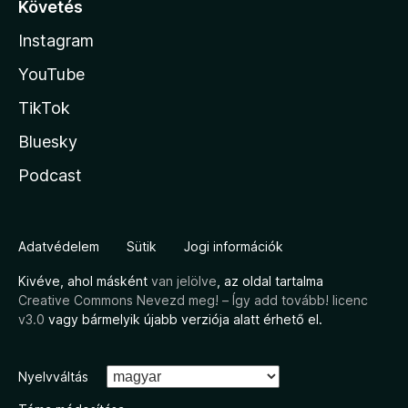
Követés
Instagram
YouTube
TikTok
Bluesky
Podcast
Adatvédelem
Sütik
Jogi információk
Kivéve, ahol másként
van jelölve
, az oldal tartalma
Creative Commons Nevezd meg! – Így add tovább! licenc
v3.0
vagy bármelyik újabb verziója alatt érhető el.
Nyelvváltás