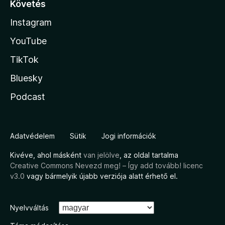
Követés
Instagram
YouTube
TikTok
Bluesky
Podcast
Adatvédelem
Sütik
Jogi információk
Kivéve, ahol másként
van jelölve
, az oldal tartalma
Creative Commons Nevezd meg! – Így add tovább! licenc
v3.0
vagy bármelyik újabb verziója alatt érhető el.
Nyelvváltás