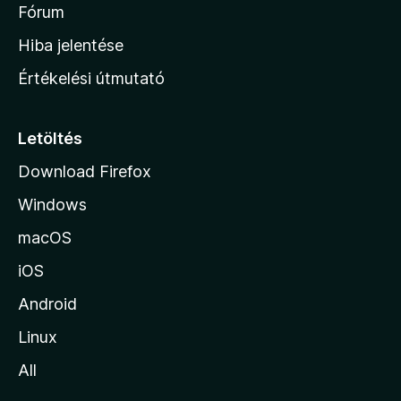
é
h
Fórum
t
s
é
o
e
Hiba jelentése
k
k
n
e
Értékelési útmutató
l
l
é
a
s
p
Letöltés
e
j
k
Download Firefox
á
Windows
r
a
macOS
iOS
Android
Linux
All